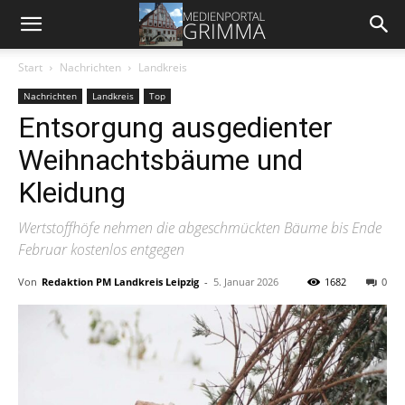
Start
Nachrichten
Landkreis
Nachrichten
Landkreis
Top
Entsorgung ausgedienter
Weihnachtsbäume und
Kleidung
Wertstoffhöfe nehmen die abgeschmückten Bäume bis Ende
Februar kostenlos entgegen
Von
Redaktion PM Landkreis Leipzig
-
5. Januar 2026
1682
0