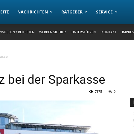
rtal
EITE
NACHRICHTEN
RATGEBER
SERVICE
NMELDEN / BEITRETEN
WERBEN SIE HIER
UNTERSTÜTZEN
KONTAKT
IMPRE
kasse
z bei der Sparkasse
7875
0