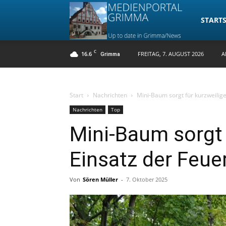
Medienpo
STARTS
C
16.6
FREITAG, 7. AUGUST 2026
A
Grimma
Grimma
Start
Nachrichten
Mini-Baum sorgt für kurzweili
Nachrichten
Top
Mini-Baum sorgt 
Einsatz der Feu
Von
Sören Müller
-
7. Oktober 2025