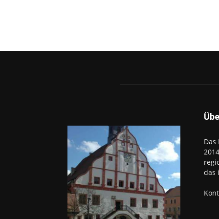
Übe
Das 
2014
regi
das 
Kont