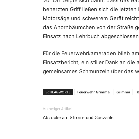
Vor Ort zeigte sich dann, dass das B
beherzten Griff ließen sich die letzt
Motorsäge und schwerem Gerät reichte
das Ahornbäumchen von der Straße get
Einsatz nach Lehrbuch abgeschlossen
Für die Feuerwehrkameraden blieb am E
Einsatzbericht, ein stiller Dank an di
gemeinsames Schmunzeln über das woh
SCHLAGWORTE
Feuerwehr Grimma
Grimma
K
Vorheriger Artikel
Abzocke am Strom- und Gaszähler