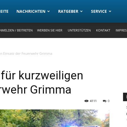
rtal
EITE
NACHRICHTEN
RATGEBER
SERVICE
NMELDEN / BEITRETEN
WERBEN SIE HIER
UNTERSTÜTZEN
KONTAKT
IMPRE
gen Einsatz der Feuerwehr Grimma
für kurzweiligen
erwehr Grimma
4111
0