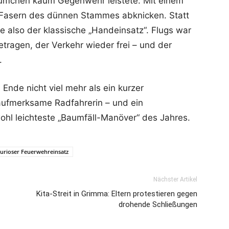
äumchen kaum Gegenwehr leistete: Mit einem
en Fasern des dünnen Stammes abknicken. Statt
 also der klassische „Handeinsatz“. Flugs war
ragen, der Verkehr wieder frei – und der
.
nde nicht viel mehr als ein kurzer
e aufmerksame Radfahrerin – und ein
l leichteste „Baumfäll-Manöver“ des Jahres.
urioser Feuerwehreinsatz
Nächster Artikel
Kita-Streit in Grimma: Eltern protestieren gegen
drohende Schließungen