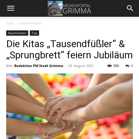
Start
Nachrichten
Nachrichten
Top
Die Kitas „Tausendfüßler“ &
„Sprungbrett“ feiern Jubiläum
Von
Redaktion PM Stadt Grimma
-
28. August 2025
390
0