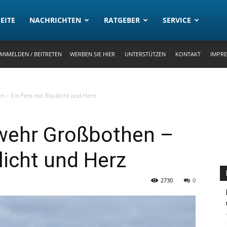
rtal
EITE
NACHRICHTEN
RATGEBER
SERVICE
ANMELDEN / BEITRETEN
WERBEN SIE HIER
UNTERSTÜTZEN
KONTAKT
IMPR
 – Ein Fest mit Blaulicht und Herz
wehr Großbothen –
licht und Herz
2730
0