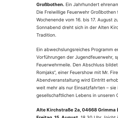
Großbothen.
Ein Jahrhundert ehrena
Die Freiwillige Feuerwehr Großbothen 
Wochenende vom 16. bis 17. August zu
Sonnabend dreht sich in der Alten Kir
Tradition.
Ein abwechslungsreiches Programm erw
Vorführungen der Jugendfeuerwehr, 
Feuerwehrmeile. Den Abschluss bildet
Romjaks“, einer Feuershow mit Mr. Fir
Abendveranstaltung wird Eintritt erho
weit mehr als nur Einsatzfahrten – sie 
gesellschaftlichen Lebens in unseren O
Alte Kirchstraße 2a, 04668 Grimma
Freitag, 15. August,
18.30 Uhr, (nicht