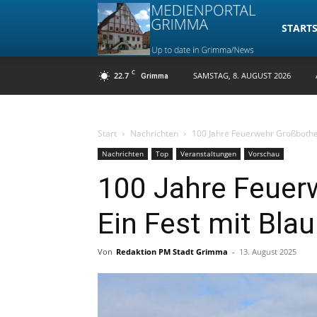
Medienpo
STARTS
C
22.7
SAMSTAG, 8. AUGUST 2026
Grimma
Grimma
Start
Nachrichten
100 Jahre Feuerwehr Großbothen
Nachrichten
Top
Veranstaltungen
Vorschau
100 Jahre Feuer
Ein Fest mit Blau
Von
Redaktion PM Stadt Grimma
-
13. August 2025