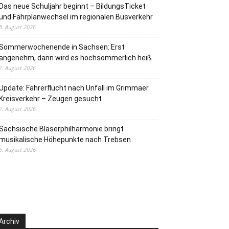
Das neue Schuljahr beginnt – BildungsTicket
und Fahrplanwechsel im regionalen Busverkehr
8. August 2026
Sommerwochenende in Sachsen: Erst
angenehm, dann wird es hochsommerlich heiß
7. August 2026
Update: Fahrerflucht nach Unfall im Grimmaer
Kreisverkehr – Zeugen gesucht
7. August 2026
Sächsische Bläserphilharmonie bringt
musikalische Höhepunkte nach Trebsen
6. August 2026
Archiv