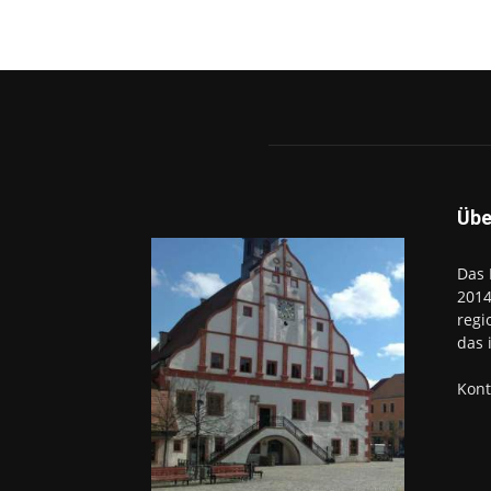
Übe
Das 
2014
regi
das 
Kont