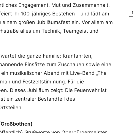
mtliches Engagement, Mut und Zusammenhalt.
Ar
feiert ihr 100-jähriges Bestehen – und lädt am
 einem großen Jubiläumsfest ein. Vor allem am
chstraße alles um Technik, Teamgeist und
artet die ganze Familie: Kranfahrten,
spannende Einsätze zum Zuschauen sowie eine
 ein musikalischer Abend mit Live-Band „The
eman und Festzeltstimmung. Für die
ben. Dieses Jubiläum zeigt: Die Feuerwehr ist
ist ein zentraler Bestandteil des
rtsteilen.
 (Großbothen)
 öffentlich) Grußworte von Oberbürgermeister