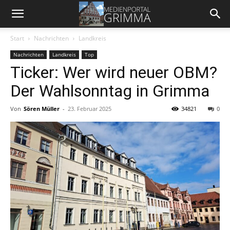
Start
Nachrichten
Landkreis
Nachrichten
Landkreis
Top
Ticker: Wer wird neuer OBM?
Der Wahlsonntag in Grimma
Von
Sören Müller
-
23. Februar 2025
34821
0