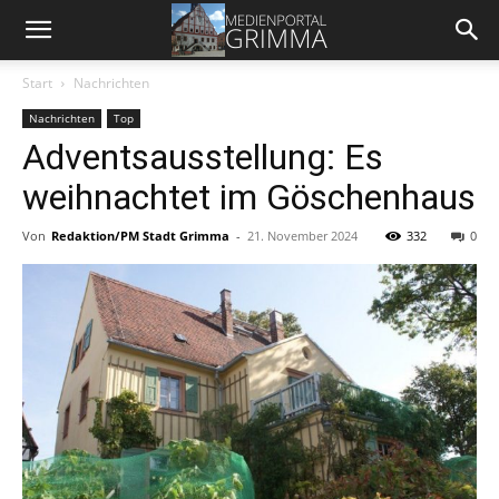
Start
Nachrichten
Nachrichten
Top
Adventsausstellung: Es
weihnachtet im Göschenhaus
Von
Redaktion/PM Stadt Grimma
-
21. November 2024
332
0