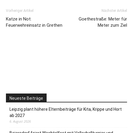
Vorheriger Artikel
Nächster Artikel
Katze in Not:
Goethestraße: Meter für
Feuerwehreinsatz in Grethen
Meter zum Ziel
Neueste Beiträge
Leipzig plant höhere Elternbeiträge für Kita, Krippe und Hort
ab 2027
6. August 2026
Beiersdorf feiert Wachtelfest mit Volleyballturnier und