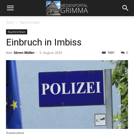
Start
Nachrichten
Nachrichten
Einbruch in Imbiss
Von
Sören Müller
-
5. August 2024
1691
0
Symbolbild