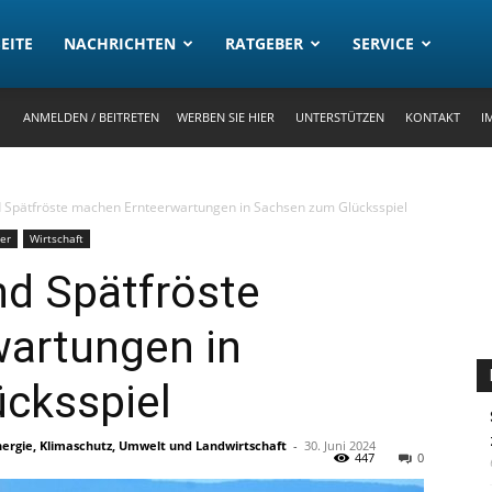
rtal
EITE
NACHRICHTEN
RATGEBER
SERVICE
ANMELDEN / BEITRETEN
WERBEN SIE HIER
UNTERSTÜTZEN
KONTAKT
I
 Spätfröste machen Ernteerwartungen in Sachsen zum Glücksspiel
er
Wirtschaft
nd Spätfröste
artungen in
cksspiel
nergie, Klimaschutz, Umwelt und Landwirtschaft
-
30. Juni 2024
447
0