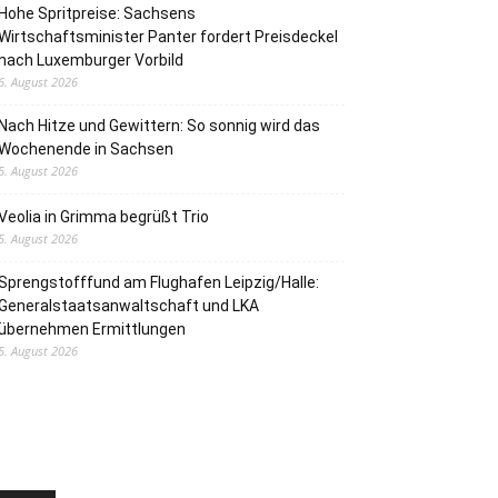
Hohe Spritpreise: Sachsens
Wirtschaftsminister Panter fordert Preisdeckel
nach Luxemburger Vorbild
6. August 2026
Nach Hitze und Gewittern: So sonnig wird das
Wochenende in Sachsen
5. August 2026
Veolia in Grimma begrüßt Trio
5. August 2026
Sprengstofffund am Flughafen Leipzig/Halle:
Generalstaatsanwaltschaft und LKA
übernehmen Ermittlungen
5. August 2026