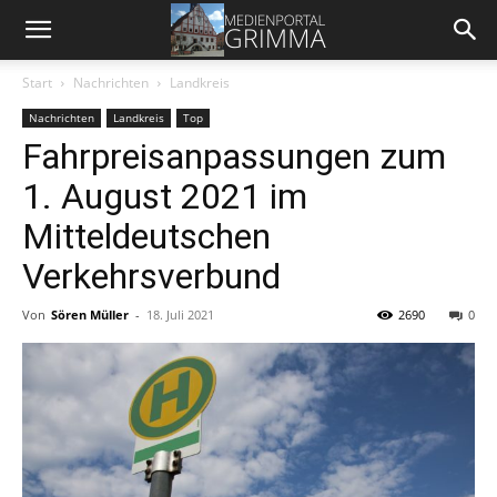
Start
Nachrichten
Landkreis
Nachrichten
Landkreis
Top
Fahrpreisanpassungen zum
1. August 2021 im
Mitteldeutschen
Verkehrsverbund
Von
Sören Müller
-
18. Juli 2021
2690
0