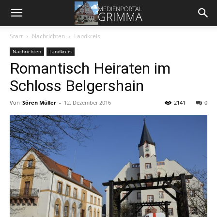
Start
Nachrichten
Landkreis
Nachrichten
Landkreis
Romantisch Heiraten im
Schloss Belgershain
Von
Sören Müller
-
12. Dezember 2016
2141
0