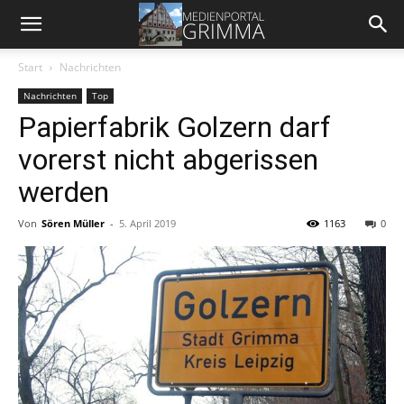
Start
Nachrichten
Nachrichten
Top
Papierfabrik Golzern darf
vorerst nicht abgerissen
werden
Von
Sören Müller
-
5. April 2019
1163
0