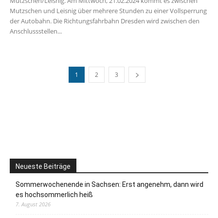
Mutzschen/Leisnig. Am Mittwoch, 21.02.2024 kommt es zwischen
Mutzschen und Leisnig über mehrere Stunden zu einer Vollsperrung
der Autobahn. Die Richtungsfahrbahn Dresden wird zwischen den
Anschlussstellen...
1
2
3
Neueste Beiträge
Sommerwochenende in Sachsen: Erst angenehm, dann wird
es hochsommerlich heiß
7. August 2026