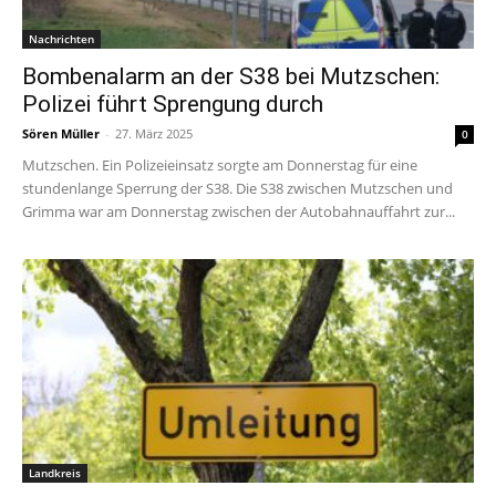
Nachrichten
Bombenalarm an der S38 bei Mutzschen:
Polizei führt Sprengung durch
Sören Müller
-
27. März 2025
0
Mutzschen. Ein Polizeieinsatz sorgte am Donnerstag für eine
stundenlange Sperrung der S38. Die S38 zwischen Mutzschen und
Grimma war am Donnerstag zwischen der Autobahnauffahrt zur...
Landkreis