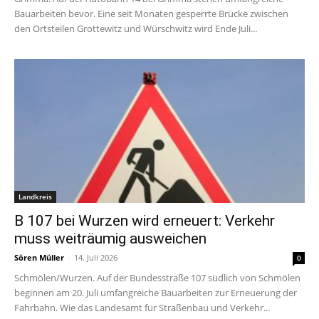
Bauarbeiten bevor. Eine seit Monaten gesperrte Brücke zwischen
den Ortsteilen Grottewitz und Würschwitz wird Ende Juli...
Landkreis
B 107 bei Wurzen wird erneuert: Verkehr
muss weiträumig ausweichen
Sören Müller
-
14. Juli 2026
0
Schmölen/Wurzen. Auf der Bundesstraße 107 südlich von Schmölen
beginnen am 20. Juli umfangreiche Bauarbeiten zur Erneuerung der
Fahrbahn. Wie das Landesamt für Straßenbau und Verkehr...