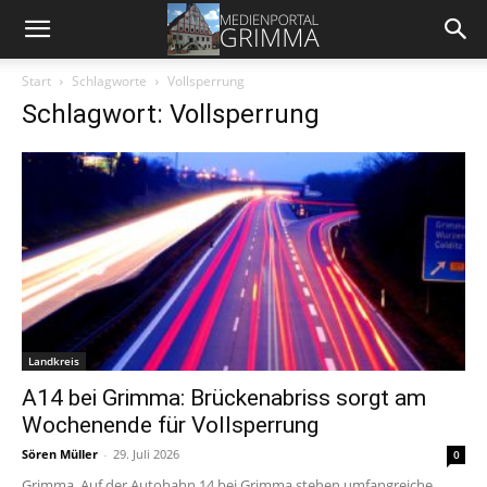
Start
Schlagworte
Vollsperrung
Schlagwort: Vollsperrung
Landkreis
A14 bei Grimma: Brückenabriss sorgt am
Wochenende für Vollsperrung
Sören Müller
-
29. Juli 2026
0
Grimma. Auf der Autobahn 14 bei Grimma stehen umfangreiche