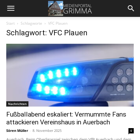
Start
Schlagworte
VFC Plauen
Schlagwort: VFC Plauen
Nachrichten
Fußballabend eskaliert: Vermummte Fans
attackieren Vereinshaus in Auerbach
Sören Müller
-
8. November 2025
0
Auerbach. Beim Oberligaspiel zwischen dem VfB Auerbach und dem