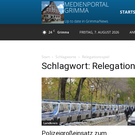
Medienpo
STARTS
C
24
FREITAG, 7. AUGUST 2026
AN
Grimma
Grimma
Start
Schlagworte
Relegationsspiel
Schlagwort: Relegation
Landkreis
Polizeigroßeinsatz zum