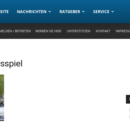
rtal
EITE
NACHRICHTEN
RATGEBER
SERVICE
MELDEN / BEITRETEN
WERBEN SIE HIER
UNTERSTÜTZEN
KONTAKT
IMPRESS
sspiel