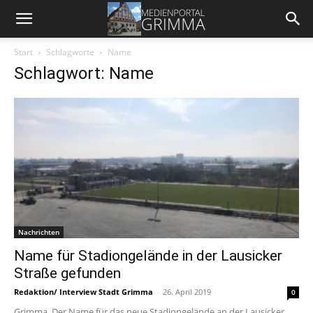
Start
Schlagworte
Name
Schlagwort: Name
Nachrichten
Name für Stadiongelände in der Lausicker
Straße gefunden
Redaktion/ Interview Stadt Grimma
-
26. April 2019
0
Grimma. Der Name für das neue Stadiongelände an der Lausicker