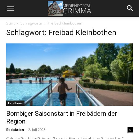
Start
Schlagworte
Freibad Kleinbothen
Schlagwort: Freibad Kleinbothen
Landkreis
Bombiger Saisonstart in Freibädern der
Region
Redaktion
-
2. Juli 2025
0
Colditz/Geithain/Grimma/Leisnig. Einen "bombigen Saisonstart"