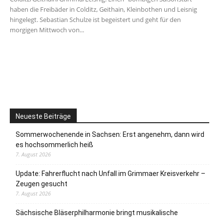
haben die Freibäder in Colditz, Geithain, Kleinbothen und Leisnig
hingelegt. Sebastian Schulze ist begeistert und geht für den
morgigen Mittwoch von...
Neueste Beiträge
Sommerwochenende in Sachsen: Erst angenehm, dann wird
es hochsommerlich heiß
7. August 2026
Update: Fahrerflucht nach Unfall im Grimmaer Kreisverkehr –
Zeugen gesucht
7. August 2026
Sächsische Bläserphilharmonie bringt musikalische